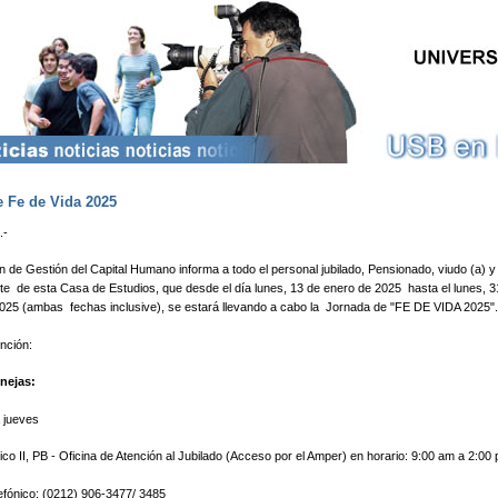
Pasar al contenido principal
 Fe de Vida 2025
.-
n de Gestión del Capital Humano informa a todo el personal jubilado, Pensionado, viudo (a) y
te de esta Casa de Estudios, que desde el día lunes, 13 de enero de 2025 hasta el lunes, 3
025 (ambas fechas inclusive), se estará llevando a cabo la Jornada de "FE DE VIDA 2025"
ención:
enejas:
 jueves
sico II, PB - Oficina de Atención al Jubilado (Acceso por el Amper) en horario: 9:00 am a 2:00
efónico: (0212) 906-3477/ 3485