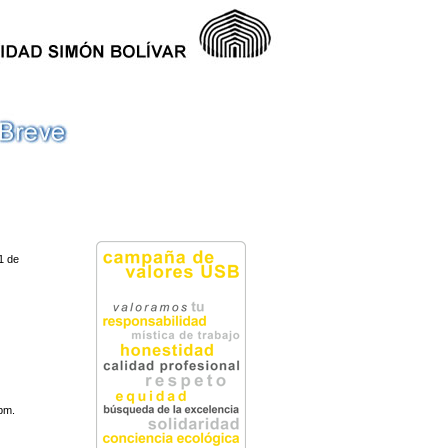
1 de
.
 pm.