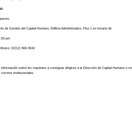
al:
 jueves:
o de Gestión del Capital Humano, Edificio Administrativo, Piso 1 en horario de
2:00 pm
efónico: (0212) 906-9042
información sobre los requisitos a consignar dirigirse a la Dirección de Capital Humano o re
 correos institucionales.