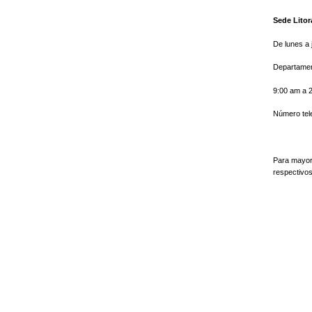
Sede Litor
De lunes a
Departament
9:00 am a 
Número tel
Para mayor 
respectivos