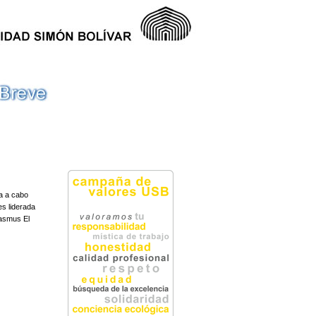
va a cabo
es liderada
rasmus El