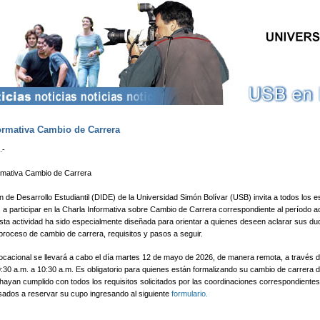
Pasar al contenido principal
ormativa Cambio de Carrera
.-
ormativa Cambio de Carrera
n de Desarrollo Estudiantil (DIDE) de la Universidad Simón Bolívar (USB) invita a todos los e
 a participar en la Charla Informativa sobre Cambio de Carrera correspondiente al período 
. Esta actividad ha sido especialmente diseñada para orientar a quienes deseen aclarar sus d
proceso de cambio de carrera, requisitos y pasos a seguir.
ocacional se llevará a cabo el día martes 12 de mayo de 2026, de manera remota, a través 
:30 a.m. a 10:30 a.m. Es obligatorio para quienes están formalizando su cambio de carrera d
 hayan cumplido con todos los requisitos solicitados por las coordinaciones correspondientes.
esados a reservar su cupo ingresando al siguiente
formulario.