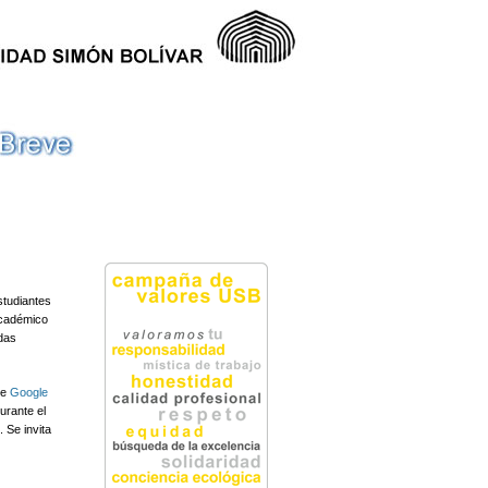
studiantes
académico
udas
de
Google
urante el
 Se invita