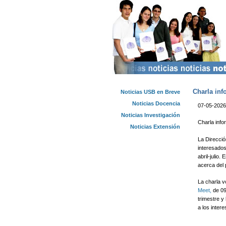
Charla inf
Noticias USB en Breve
Noticias Docencia
07-05-2026
Noticias Investigación
Charla inf
Noticias Extensión
La Direcció
interesados
abril-julio
acerca del 
La charla v
Meet,
de 09
trimestre y
a los inter