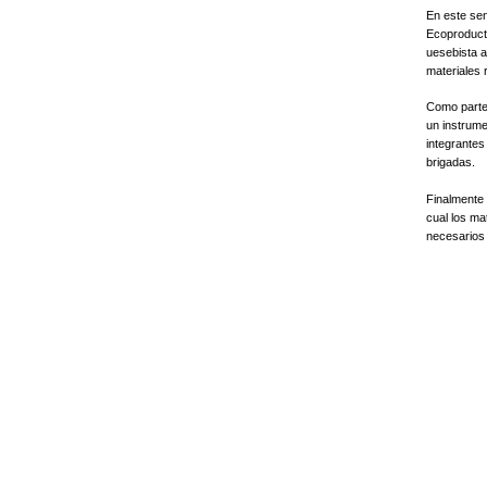
​En este se
Ecoproducti
uesebista a
materiales 
​Como parte
un instrume
integrante
brigadas.
​Finalmente
cual los ma
necesarios 