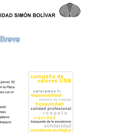
 jueves 30
en la Plaza
ira con el
andri
entes
pilares
 impacto