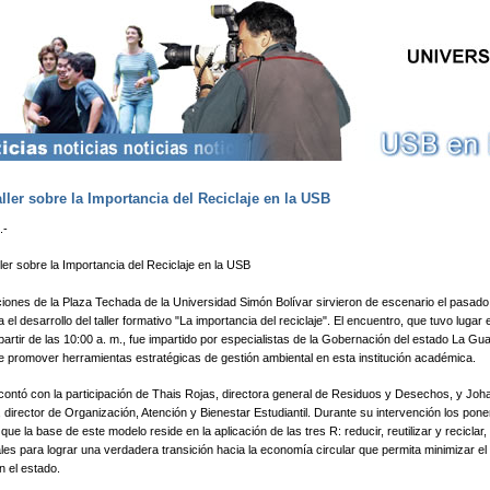
Pasar al contenido principal
aller sobre la Importancia del Reciclaje en la USB
.-
ller sobre la Importancia del Reciclaje en la USB
ciones de la Plaza Techada de la Universidad Simón Bolívar sirvieron de escenario el pasado
a el desarrollo del taller formativo "La importancia del reciclaje". El encuentro, que tuvo lugar 
artir de las 10:00 a. m., fue impartido por especialistas de la Gobernación del estado La Gua
e promover herramientas estratégicas de gestión ambiental en esta institución académica.
 contó con la participación de Thais Rojas, directora general de Residuos y Desechos, y Joh
 director de Organización, Atención y Bienestar Estudiantil. Durante su intervención los pon
que la base de este modelo reside en la aplicación de las tres R: reducir, reutilizar y reciclar, 
es para lograr una verdadera transición hacia la economía circular que permita minimizar el
n el estado.