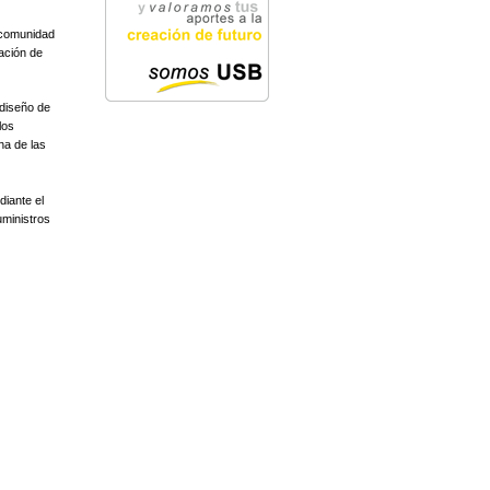
a comunidad
cación de
 diseño de
los
ha de las
diante el
uministros