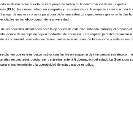
ntido se destacó que el éxito de este proyecto radica en la conformación de las Brigadas
vas (BEP), las cuales deben ser integrales y representativas. Al respecto se instó a toda l
 trabajar de manera conjunta para consolidar una estructura que permita gestionar la clasifi
reciclables en beneficio común de la universidad.
 de los acuerdos alcanzados para la ejecución de este plan Johandri Carrasquel propuso el
nto técnico de inscripción bajo la modalidad de encuesta. Este registro permitirá organizar a 
s de la comunidad uesebista que deseen sumarse a las fases de formación y puesta en marc
 se planteó que este esfuerzo institucional facilite un esquema de intercambio estratégico, me
teriales recolectados puedan ser canjeados ante la Gobernación del estado La Guaira por s
para el mantenimiento y la operatividad de esta casa de estudios.