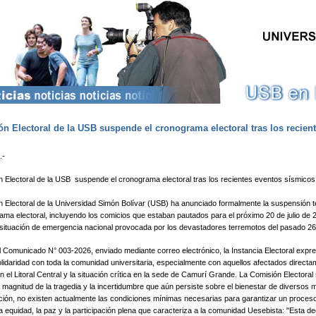
Pasar al contenido principal
n Electoral de la USB suspende el cronograma electoral tras los recien
.-
 Electoral de la USB suspende el cronograma electoral tras los recientes eventos sísmicos
 Electoral de la Universidad Simón Bolívar (USB) ha anunciado formalmente la suspensión 
ama electoral, incluyendo los comicios que estaban pautados para el próximo 20 de julio de 
 situación de emergencia nacional provocada por los devastadores terremotos del pasado 26 d
l Comunicado N° 003-2026, enviado mediante correo electrónico, la Instancia Electoral expr
lidaridad con toda la comunidad universitaria, especialmente con aquellos afectados directa
n el Litoral Central y la situación crítica en la sede de Camurí Grande. ​La Comisión Electora
 magnitud de la tragedia y la incertidumbre que aún persiste sobre el bienestar de diversos
tución, no existen actualmente las condiciones mínimas necesarias para garantizar un proceso
la equidad, la paz y la participación plena que caracteriza a la comunidad Uesebista: "Esta de