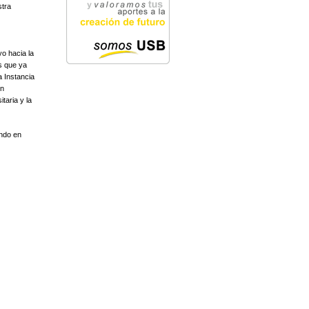
stra
yo hacia la
os que ya
 Instancia
en
taria y la
ando en