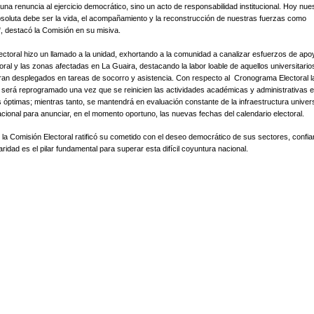
una renuncia al ejercicio democrático, sino un acto de responsabilidad institucional. Hoy nue
bsoluta debe ser la vida, el acompañamiento y la reconstrucción de nuestras fuerzas como
 destacó la Comisión en su misiva.​
ectoral hizo un llamado a la unidad, exhortando a la comunidad a canalizar esfuerzos de apo
toral y las zonas afectadas en La Guaira, destacando la labor loable de aquellos universitari
an desplegados en tareas de socorro y asistencia. Con respecto al Cronograma Electoral la
 será reprogramado una vez que se reinicien las actividades académicas y administrativas 
 óptimas; mientras tanto, se mantendrá en evaluación constante de la infraestructura universi
acional para anunciar, en el momento oportuno, las nuevas fechas del calendario electoral.
 la Comisión Electoral ratificó su cometido con el deseo democrático de sus sectores, confi
aridad es el pilar fundamental para superar esta difícil coyuntura nacional.