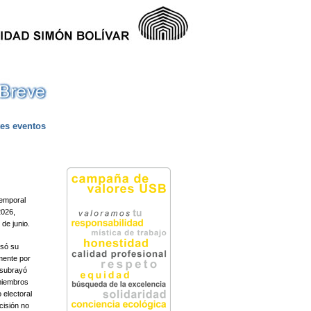
tes eventos
temporal
2026,
e junio.​
esó su
mente por
l subrayó
 miembros
 electoral
cisión no