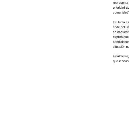
representa 
prioridad a
comunidad",
La Junta El
sede del Li
se encuentr
explicó que
condiciones
situación n
Finalmente,
que la solid