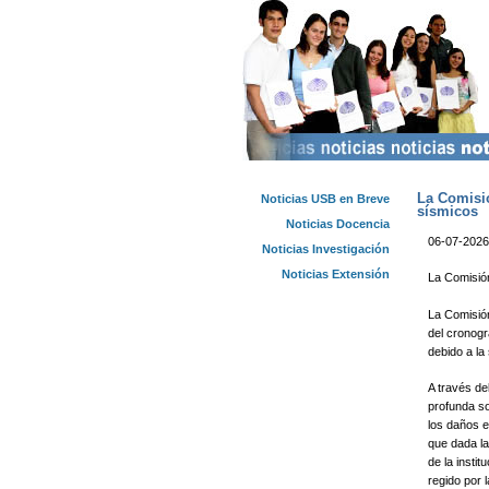
La Comisió
Noticias USB en Breve
sísmicos
Noticias Docencia
06-07-2026
Noticias Investigación
Noticias Extensión
La Comisión
La Comisión
del cronogr
debido a la
A través de
profunda so
los daños e
que dada la
de la insti
regido por 