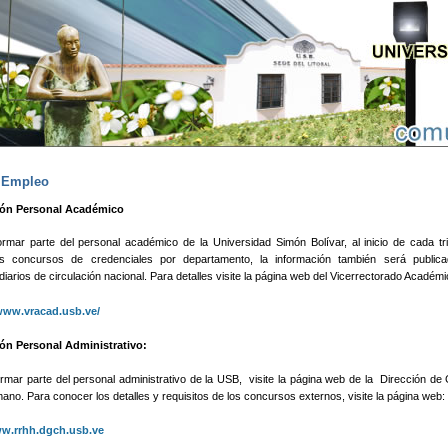
Pasar al contenido principal
e Empleo
ión Personal Académico
ormar parte del personal académico de la Universidad Simón Bolívar, al inicio de cada tr
os concursos de credenciales por departamento, la información también será public
 diarios de circulación nacional. Para detalles visite la página web del Vicerrectorado Académi
ww.vracad.usb.ve/
ón Personal Administrativo:
rmar parte del personal administrativo de la USB, visite la página web de la Dirección de
ano. Para conocer los detalles y requisitos de los concursos externos, visite la página web:
w.rrhh.dgch.usb.ve