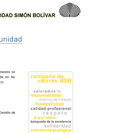
imestre se
ada en los
co:
 Gestión de