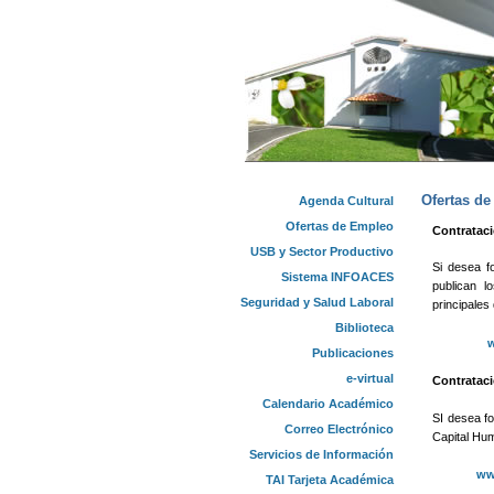
Ofertas d
Agenda Cultural
Ofertas de Empleo
Contratac
USB y Sector Productivo
Si desea f
Sistema INFOACES
publican l
Seguridad y Salud Laboral
principales
Biblioteca
w
Publicaciones
e-virtual
Contrataci
Calendario Académico
SI desea fo
Correo Electrónico
Capital Hum
Servicios de Información
ww
TAI Tarjeta Académica