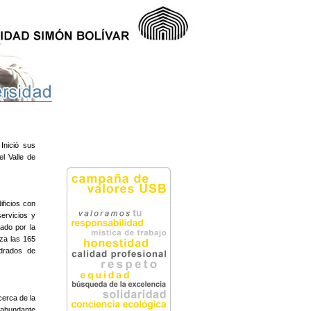
Inició sus
l Valle de
ificios con
servicios y
ado por la
za las 165
adrados de
cerca de la
 abundante