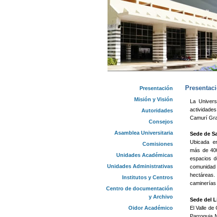
Presentac
Presentación
Misión y Visión
La Univers
actividade
Autoridades
Camurí Gra
Consejos
Asamblea Universitaria
Sede de Sa
Ubicada en 
Comisiones
más de 400
Unidades Académicas
espacios d
Unidades Administrativas
comunidad 
hectáreas
Institutos y Centros
caminerías
Centro de documentación
y Archivo
Sede del L
Oidor Académico
El Valle de
Parroquia 