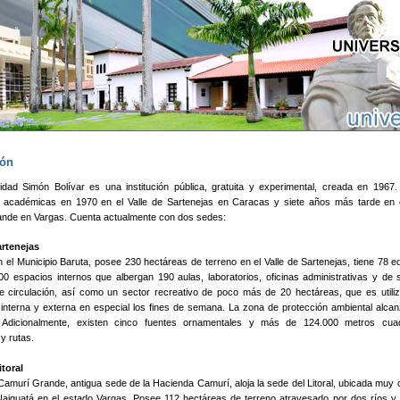
Pasar al contenido principal
ión
idad Simón Bolívar es una institución pública, gratuita y experimental, creada en 1967. 
s académicas en 1970 en el Valle de Sartenejas en Caracas y siete años más tarde en e
nde en Vargas. Cuenta actualmente con dos sedes:
rtenejas
el Municipio Baruta, posee 230 hectáreas de terreno en el Valle de Sartenejas, tiene 78 ed
0 espacios internos que albergan 190 aulas, laboratorios, oficinas administrativas y de 
e circulación, así como un sector recreativo de poco más de 20 hectáreas, que es utiliz
interna y externa en especial los fines de semana. La zona de protección ambiental alcan
. Adicionalmente, existen cinco fuentes ornamentales y más de 124.000 metros cu
 y rutas.
itoral
 Camurí Grande, antigua sede de la Hacienda Camurí, aloja la sede del Litoral, ubicada muy 
Naiguatá en el estado Vargas. Posee 112 hectáreas de terreno atravesado por dos ríos y