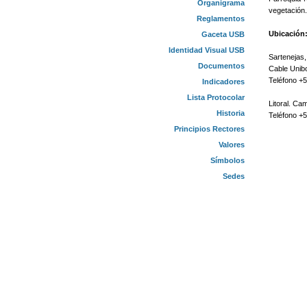
Organigrama
vegetación.
Reglamentos
Ubicación
Gaceta USB
Identidad Visual USB
Sartenejas,
Documentos
Cable Unib
Teléfono +
Indicadores
Lista Protocolar
Litoral. Ca
Historia
Teléfono +
Principios Rectores
Valores
Símbolos
Sedes