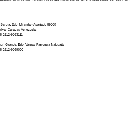
:
 Baruta, Edo. Miranda - Apartado 89000
olivar Caracas Venezuela.
58 0212-9063111
murí Grande, Edo. Vargas Parroquia Naiguatá
58 0212-9069000