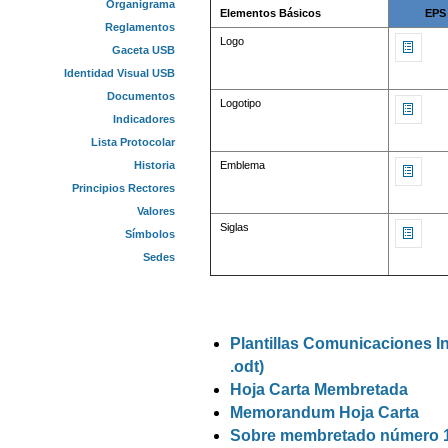
Organigrama
Elementos Básicos
EPS
Reglamentos
Logo
Gaceta USB
Identidad Visual USB
Documentos
Logotipo
Indicadores
Lista Protocolar
Emblema
Historia
Principios Rectores
Valores
Siglas
Símbolos
Sedes
Plantillas Comunicaciones In
.odt)
Hoja Carta Membretada
Memorandum Hoja Carta
Sobre membretado número 